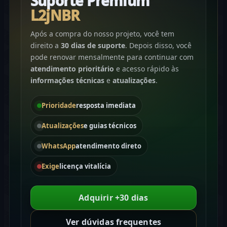
Suporte Premium
L2jNBR
Após a compra do nosso projeto, você tem
direito a
30 dias de suporte
. Depois disso, você
pode renovar mensalmente para continuar com
atendimento prioritário
e acesso rápido às
informações técnicas
e
atualizações
.
Prioridade
resposta imediata
Atualizações
e guias técnicos
WhatsApp
atendimento direto
Exige
licença vitalícia
Adquirir +30 dias
Ver dúvidas frequentes