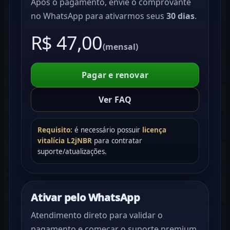
Após o pagamento, envie o comprovante
no WhatsApp para ativarmos seus
30 dias
.
R$ 47,00
(mensal)
Pagar e renovar
Ver FAQ
Requisito:
é necessário possuir
licença
vitalícia L2jNBR
para contratar
suporte/atualizações.
Ativar pelo WhatsApp
Atendimento direto para validar o
pagamento e começar o suporte premium